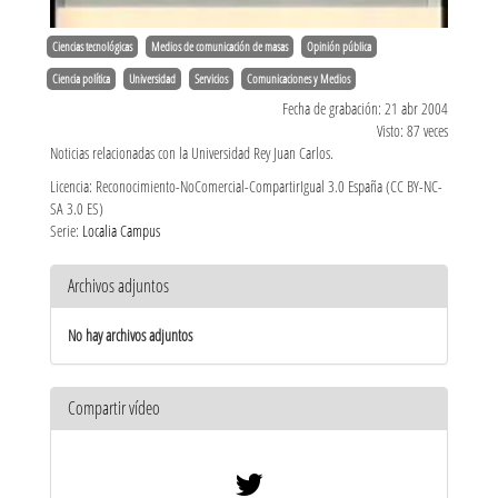
Ciencias tecnológicas
Medios de comunicación de masas
Opinión pública
Ciencia política
Universidad
Servicios
Comunicaciones y Medios
Fecha de grabación: 21 abr 2004
Visto: 87 veces
Noticias relacionadas con la Universidad Rey Juan Carlos.
Licencia: Reconocimiento-NoComercial-CompartirIgual 3.0 España (CC BY-NC-
SA 3.0 ES)
Serie:
Localia Campus
Archivos adjuntos
No hay archivos adjuntos
Compartir vídeo