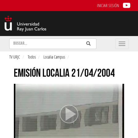
INICIAR SESIÓN
Buscar
Enviar
Buscar
Toggle
naviga
TV URJC
Todos
Localia Campus
EMISIÓN LOCALIA 21/04/2004