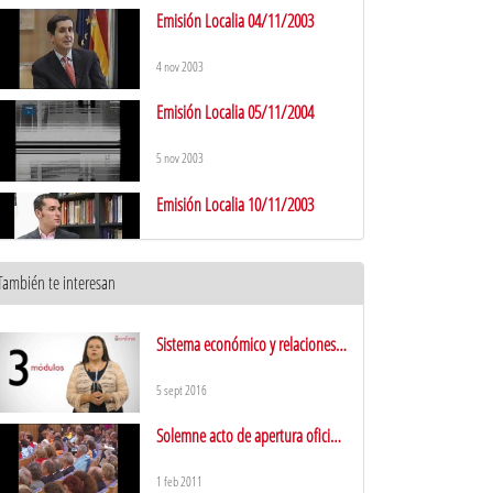
Emisión Localia 04/11/2003
4 nov 2003
Emisión Localia 05/11/2004
5 nov 2003
Emisión Localia 10/11/2003
10 nov 2003
También te interesan
Emisión Localia 12/11/2003
12 nov 2003
Sistema económico y relaciones
económicas internacionales.
Emisión Localia 01/12/2003
Presentación
5 sept 2016
1 dic 2003
Solemne acto de apertura oficial
del curso académico 2009 – 2010.
Emisión Localia 03/12/2003
Parte I
1 feb 2011