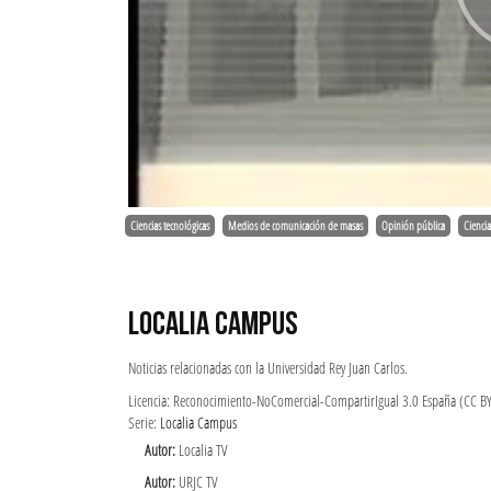
Ciencias tecnológicas
Medios de comunicación de masas
Opinión pública
Ciencia
LOCALIA CAMPUS
Noticias relacionadas con la Universidad Rey Juan Carlos.
Licencia: Reconocimiento-NoComercial-CompartirIgual 3.0 España (CC B
Serie:
Localia Campus
Autor:
Localia TV
Autor:
URJC TV