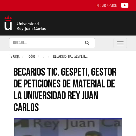
INICIAR SESIÓN
Buscar
Enviar
Buscar
Toggle
naviga
TV URJC
Todos
...
BECARIOS TIC. GESPETI
...
BECARIOS TIC. GESPETI, GESTOR
DE PETICIONES DE MATERIAL DE
LA UNIVERSIDAD REY JUAN
CARLOS