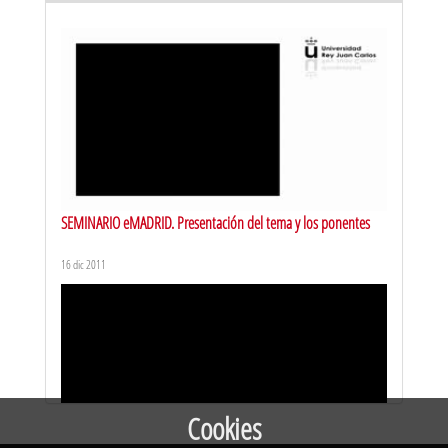
BECARIOS TIC. LDAP, estadísticas y listas de correo
16 ene 2004
SEMINARIO eMADRID. Presentación del tema y los ponentes
16 dic 2011
BECARIOS TIC. Aplicación PAPI. Intranet
16 ene 2004
Cookies