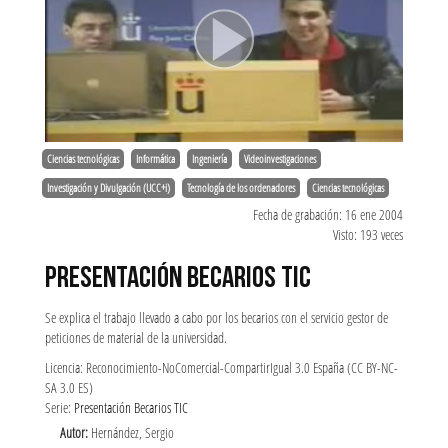
Ciencias tecnológicas
Informática
Ingeniería
Videoinvestigaciones
Investigación y Divulgación (UCC+i)
Tecnología de los ordenadores
Ciencias tecnológicas
Fecha de grabación: 16 ene 2004
Visto: 193 veces
PRESENTACIÓN BECARIOS TIC
Se explica el trabajo llevado a cabo por los becarios con el servicio gestor de
peticiones de material de la universidad.
Licencia: Reconocimiento-NoComercial-CompartirIgual 3.0 España (CC BY-NC-
SA 3.0 ES)
Serie:
Presentación Becarios TIC
Autor:
Hernández, Sergio