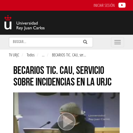
INICIAR SESIÓN
Buscar
Enviar
Buscar
Toggle
naviga
TV URJC
Todos
...
BECARIOS TIC. CAU, ser
...
BECARIOS TIC. CAU, SERVICIO
SOBRE INCIDENCIAS EN LA URJC