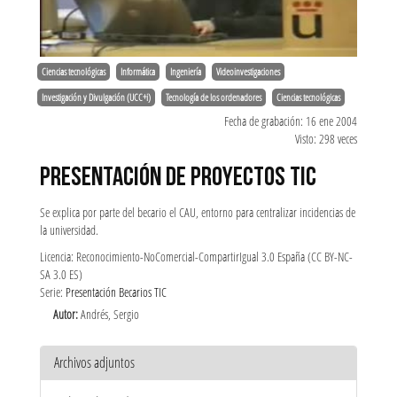
Ciencias tecnológicas
Informática
Ingeniería
Videoinvestigaciones
Investigación y Divulgación (UCC+i)
Tecnología de los ordenadores
Ciencias tecnológicas
Fecha de grabación: 16 ene 2004
Visto: 298 veces
PRESENTACIÓN DE PROYECTOS TIC
Se explica por parte del becario el CAU, entorno para centralizar incidencias de
la universidad.
Licencia: Reconocimiento-NoComercial-CompartirIgual 3.0 España (CC BY-NC-
SA 3.0 ES)
Serie:
Presentación Becarios TIC
Autor:
Andrés, Sergio
Archivos adjuntos