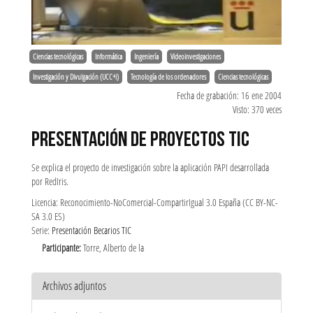
Ciencias tecnológicas
Informática
Ingeniería
Videoinvestigaciones
Investigación y Divulgación (UCC+i)
Tecnología de los ordenadores
Ciencias tecnológicas
Fecha de grabación: 16 ene 2004
Visto: 370 veces
PRESENTACIÓN DE PROYECTOS TIC
Se explica el proyecto de investigación sobre la aplicación PAPI desarrollada
por RedIris.
Licencia: Reconocimiento-NoComercial-CompartirIgual 3.0 España (CC BY-NC-
SA 3.0 ES)
Serie:
Presentación Becarios TIC
Participante:
Torre, Alberto de la
Archivos adjuntos