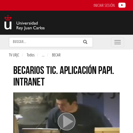
INICIAR SESIÓN
Buscar
Enviar
Buscar
Toggle
naviga
TV URJC
Todos
...
BECAR
BECARIOS TIC. APLICACIÓN PAPI.
INTRANET