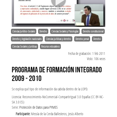
Ciencias Jurídico-Sociales
Derecho
Ciencias Sociales y Psicologías
Derecho constitucional
Derecho y legislación nacionales
Ciencias jurídicas y derecho
Derecho penal
Derecho
Ciencias Sociales y Jurídicas
Recursos educativos
Fecha de grabación: 1 feb 2011
Visto: 106 veces
PROGRAMA DE FORMACIÓN INTEGRADO
2009 - 2010
Se explica qué tipo de información da cabida dentro de la LOPD.
Licencia: Reconocimiento-NoComercial-CompartirIgual 3.0 España (CC BY-NC-
SA 3.0 ES)
Serie:
Protección de Datos para PYMES
Participante:
Messía de la Cerda Ballesteros, Jesús Alberto