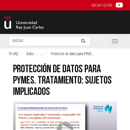
INICIAR SESIÓN
Buscar
Enviar
Buscar
Toggle
naviga
TV URJC
Todos
...
Protección de datos para PYME
...
PROTECCIÓN DE DATOS PARA
PYMES. TRATAMIENTO: SUJETOS
IMPLICADOS