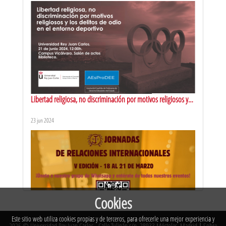
de datos
1 feb 2011
Libertad religiosa, no discriminación por motivos religiosos y
los delitos de odio en el entorno deportivo
23 jun 2024
Protección de datos para PYMES: ¿Por qué debe interesarme la
protección de datos?
1 feb 2011
Cookies
Este sitio web utiliza cookies propias y de terceros, para ofrecerle una mejor experiencia y
2026 © Universidad Rey Juan Carlos - Calle Tulipán s/n. 28933 Móstoles. Madrid
|
Sobre