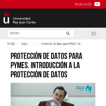
INICIAR SESIÓN
Buscar
Enviar
Buscar
Toggle
naviga
TV URJC
Todos
...
Protección de datos para PYMES. Int
...
PROTECCIÓN DE DATOS PARA
PYMES. INTRODUCCIÓN A LA
PROTECCIÓN DE DATOS