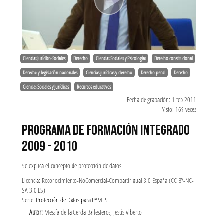
Ciencias Jurídico-Sociales
Derecho
Ciencias Sociales y Psicologías
Derecho constitucional
Derecho y legislación nacionales
Ciencias jurídicas y derecho
Derecho penal
Derecho
Ciencias Sociales y Jurídicas
Recursos educativos
Fecha de grabación: 1 feb 2011
Visto: 169 veces
PROGRAMA DE FORMACIÓN INTEGRADO
2009 - 2010
Se explica el concepto de protección de datos.
Licencia: Reconocimiento-NoComercial-CompartirIgual 3.0 España (CC BY-NC-
SA 3.0 ES)
Serie:
Protección de Datos para PYMES
Autor:
Messía de la Cerda Ballesteros, Jesús Alberto