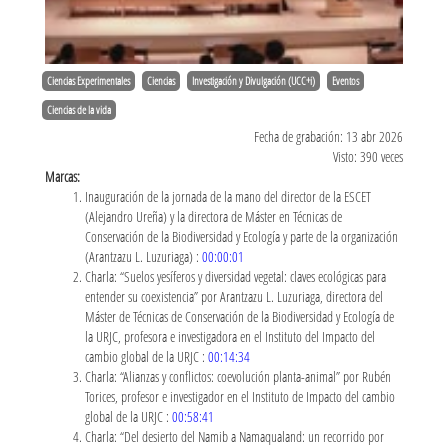
Ciencias Experimentales
Ciencias
Investigación y Divulgación (UCC+i)
Eventos
Ciencias de la vida
Fecha de grabación: 13 abr 2026
Visto: 390 veces
Marcas:
Inauguración de la jornada de la mano del director de la ESCET
(Alejandro Ureña) y la directora de Máster en Técnicas de
Conservación de la Biodiversidad y Ecología y parte de la organización
(Arantzazu L. Luzuriaga) :
00:00:01
Charla: “Suelos yesíferos y diversidad vegetal: claves ecológicas para
entender su coexistencia” por Arantzazu L. Luzuriaga, directora del
Máster de Técnicas de Conservación de la Biodiversidad y Ecología de
la URJC, profesora e investigadora en el Instituto del Impacto del
cambio global de la URJC :
00:14:34
Charla: “Alianzas y conflictos: coevolución planta-animal” por Rubén
Torices, profesor e investigador en el Instituto de Impacto del cambio
global de la URJC :
00:58:41
Charla: “Del desierto del Namib a Namaqualand: un recorrido por