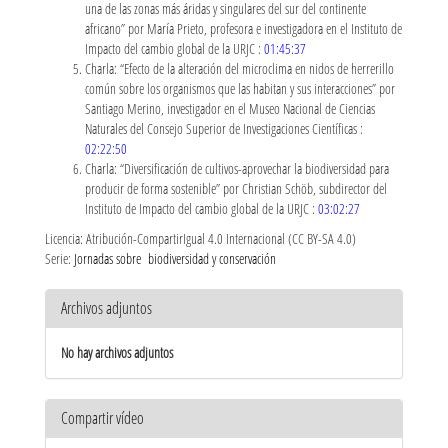
una de las zonas más áridas y singulares del sur del continente
africano” por María Prieto, profesora e investigadora en el Instituto de
Impacto del cambio global de la URJC :
01:45:37
Charla: “Efecto de la alteración del microclima en nidos de herrerillo
común sobre los organismos que las habitan y sus interacciones” por
Santiago Merino, investigador en el Museo Nacional de Ciencias
Naturales del Consejo Superior de Investigaciones Científicas :
02:22:50
Charla: “Diversificación de cultivos-aprovechar la biodiversidad para
producir de forma sostenible” por Christian Schöb, subdirector del
Instituto de Impacto del cambio global de la URJC :
03:02:27
Licencia: Atribución-CompartirIgual 4.0 Internacional (CC BY-SA 4.0)
Serie:
Jornadas sobre biodiversidad y conservación
Archivos adjuntos
No hay archivos adjuntos
Compartir vídeo