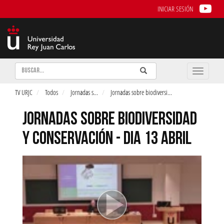
INICIAR SESIÓN
Buscar
Enviar
Buscar
Toggle
naviga
TV URJC
Todos
Jornadas s
...
Jornadas sobre biodiversi
...
JORNADAS SOBRE BIODIVERSIDAD
Y CONSERVACIÓN - DIA 13 ABRIL