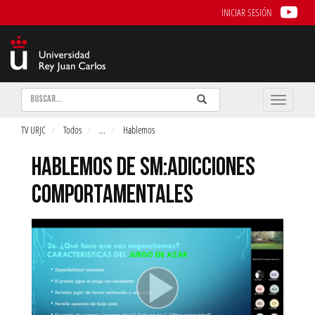
INICIAR SESIÓN
Buscar
Enviar
Buscar
Toggle
naviga
TV URJC
Todos
...
Hablemos
HABLEMOS DE SM:ADICCIONES
COMPORTAMENTALES