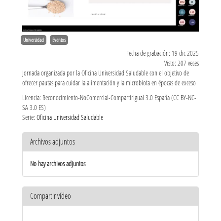
Universidad
Eventos
Fecha de grabación: 19 dic 2025
Visto: 207 veces
Jornada organizada por la Oficina Universidad Saludable con el objetivo de
ofrecer pautas para cuidar la alimentación y la microbiota en épocas de exceso
Licencia: Reconocimiento-NoComercial-CompartirIgual 3.0 España (CC BY-NC-
SA 3.0 ES)
Serie:
Oficina Universidad Saludable
Archivos adjuntos
No hay archivos adjuntos
Compartir vídeo