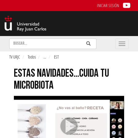
INICIAR SESIÓN
Buscar
Enviar
Buscar
Toggle
naviga
TV URJC
Todos
...
EST
ESTAS NAVIDADES...CUIDA TU
MICROBIOTA