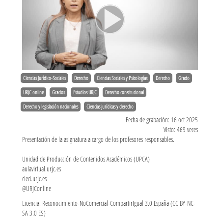
Ciencias Jurídico-Sociales
Derecho
Ciencias Sociales y Psicologías
Derecho
Grado
URJC online
Grados
Estudios URJC
Derecho constitucional
Derecho y legislación nacionales
Ciencias jurídicas y derecho
Fecha de grabación: 16 oct 2025
Visto: 469 veces
Presentación de la asignatura a cargo de los profesores responsables.
Unidad de Producción de Contenidos Académicos (UPCA)
aulavirtual.urjc.es
cied.urjc.es
@URJConline
Licencia: Reconocimiento-NoComercial-CompartirIgual 3.0 España (CC BY-NC-
SA 3.0 ES)