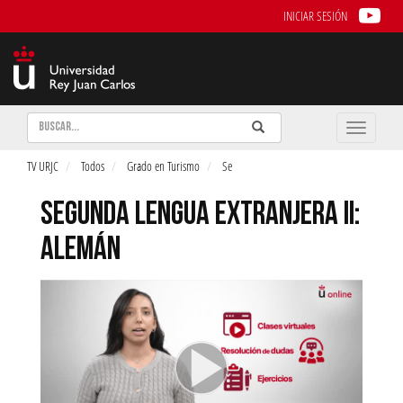
INICIAR SESIÓN
Buscar
Enviar
Buscar
Toggle
naviga
TV URJC
Todos
Grado en Turismo
Se
SEGUNDA LENGUA EXTRANJERA II:
ALEMÁN