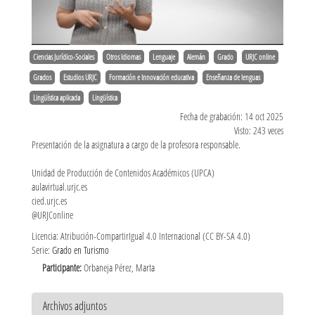
Ciencias Jurídico-Sociales
Otros Idiomas
Lenguaje
Alemán
Grado
URJC online
Grados
Estudios URJC
Formación e Innovación educativa
Enseñanza de lenguas
Lingüística aplicada
Lingüística
Fecha de grabación: 14 oct 2025
Visto: 243 veces
Presentación de la asignatura a cargo de la profesora responsable.
Unidad de Producción de Contenidos Académicos (UPCA)
aulavirtual.urjc.es
cied.urjc.es
@URJConline
Licencia: Atribución-CompartirIgual 4.0 Internacional (CC BY-SA 4.0)
Serie:
Grado en Turismo
Participante:
Orbaneja Pérez, Marta
Archivos adjuntos