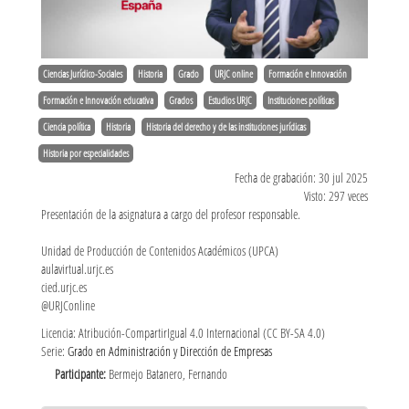
Ciencias Jurídico-Sociales
Historia
Grado
URJC online
Formación e Innovación
Formación e Innovación educativa
Grados
Estudios URJC
Instituciones políticas
Ciencia política
Historia
Historia del derecho y de las instituciones jurídicas
Historia por especialidades
Fecha de grabación: 30 jul 2025
Visto: 297 veces
Presentación de la asignatura a cargo del profesor responsable.
Unidad de Producción de Contenidos Académicos (UPCA)
aulavirtual.urjc.es
cied.urjc.es
@URJConline
Licencia: Atribución-CompartirIgual 4.0 Internacional (CC BY-SA 4.0)
Serie:
Grado en Administración y Dirección de Empresas
Participante:
Bermejo Batanero, Fernando