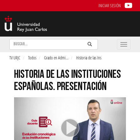
INICIAR SESIÓN
Buscar
Enviar
Buscar
Toggle
naviga
TV URJC
Todos
Grado en Admi
...
Historia de las Ins
HISTORIA DE LAS INSTITUCIONES
ESPAÑOLAS. PRESENTACIÓN