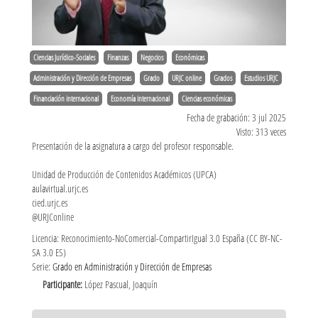
Ciencias Jurídico-Sociales
Finanzas
Negocios
Económicas
Administración y Dirección de Empresas
Grado
URJC online
Grados
Estudios URJC
Financiación internacional
Economía internacional
Ciencias económicas
Fecha de grabación: 3 jul 2025
Visto: 313 veces
Presentación de la asignatura a cargo del profesor responsable.
Unidad de Producción de Contenidos Académicos (UPCA)
aulavirtual.urjc.es
cied.urjc.es
@URJConline
Licencia: Reconocimiento-NoComercial-CompartirIgual 3.0 España (CC BY-NC-
SA 3.0 ES)
Serie:
Grado en Administración y Dirección de Empresas
Participante:
López Pascual, Joaquín