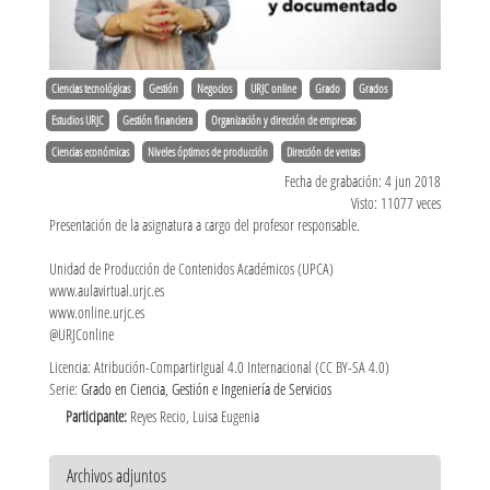
Ciencias tecnológicas
Gestión
Negocios
URJC online
Grado
Grados
Estudios URJC
Gestión financiera
Organización y dirección de empresas
Ciencias económicas
Niveles óptimos de producción
Dirección de ventas
Fecha de grabación: 4 jun 2018
Visto: 11077 veces
Presentación de la asignatura a cargo del profesor responsable.
Unidad de Producción de Contenidos Académicos (UPCA)
www.aulavirtual.urjc.es
www.online.urjc.es
@URJConline
Licencia: Atribución-CompartirIgual 4.0 Internacional (CC BY-SA 4.0)
Serie:
Grado en Ciencia, Gestión e Ingeniería de Servicios
Participante:
Reyes Recio, Luisa Eugenia
Archivos adjuntos