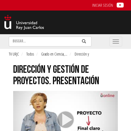
INICIAR SESIÓN
Buscar
Enviar
Buscar
Toggle
naviga
TV URJC
Todos
Grado en Ciencia,
...
Dirección y
DIRECCIÓN Y GESTIÓN DE
PROYECTOS. PRESENTACIÓN