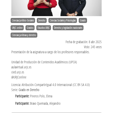
Ciencias Jurídico-Sociales
Derecho
Ciencias Sociales y Psicologías
Grado
URJC online
Grados
Estudios URJC
Derecho y legislación nacionales
Ciencias jurídicas y derecho
Fecha de grabación: 8 abr 2025
Visto: 245 veces
Presentación de la asignatura a cargo de los profesores responsables.
Unidad de Producción de Contenidos Académicos (UPCA)
aulavirtual.urjc.es
cied.urjc.es
@URJConline
Licencia: Atribución-CompartirIgual 4.0 Internacional (CC BY-SA 4.0)
Serie:
Grado en Derecho
Participante:
Pineros Polo, Elena
Participante:
Bravo Quemada, Alejandro