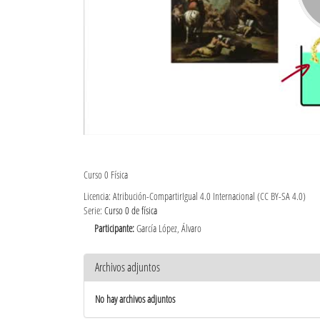
Curso 0 Física
Licencia: Atribución-CompartirIgual 4.0 Internacional (CC BY-SA 4.0)
Serie:
Curso 0 de física
Participante:
García López, Álvaro
Archivos adjuntos
No hay archivos adjuntos