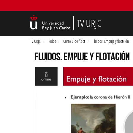
TV URJC
TV URJC
Todos
Curso 0 de física
Fluidos. Empuje y flotación
FLUIDOS. EMPUJE Y FLOTACIÓN