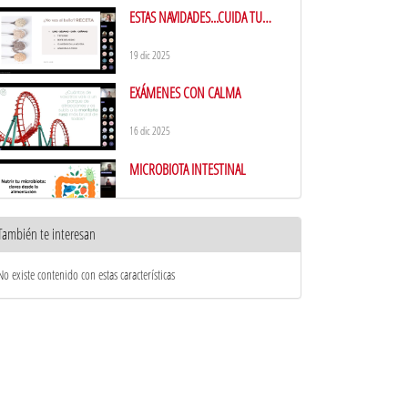
ESTAS NAVIDADES...CUIDA TU
MICROBIOTA
19 dic 2025
EXÁMENES CON CALMA
16 dic 2025
MICROBIOTA INTESTINAL
18 nov 2025
También te interesan
DIA MUNDIAL SIN TABACO
No existe contenido con estas características
3 jun 2025
Conociendo el Alzheimer
23 abr 2025
SUEÑO Y MENOPAUSIA