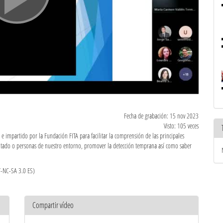
Fecha de grabación: 15 nov 2023
Visto: 105 veces
e impartido por la Fundación FITA para facilitar la comprensión de las principales
iantado o personas de nuestro entorno, promover la detección temprana así como saber
Y-NC-SA 3.0 ES)
Compartir vídeo