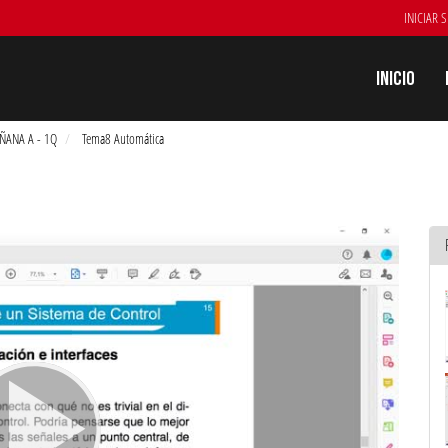
INICIAR 
Inicio
AÑANA A - 1Q
Tema8 Automática