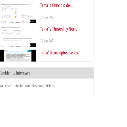
Tema1a Principio de
superposición
20 sept 2022
Tema1a Thevenin y Norton
20 sept 2022
Tema1b cocneptos basicos
20 sept 2022
También te interesan
Tema1b Números complejos
No existe contenido con estas características
20 sept 2022
Tema1b Elementos pasivos
20 sept 2022
Tema1b Filtros de primer orden