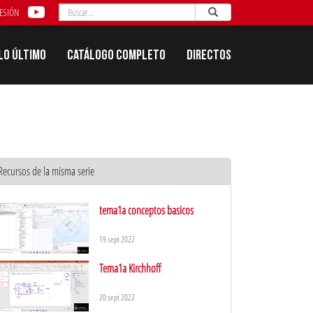
Buscar
Enviar
Buscar
SESIÓN
Lo último
Catálogo completo
Directos
Recursos de la misma serie
tema1a conceptos basicos
19 sept 2022
Tema1a Kirchhoff
20 sept 2022