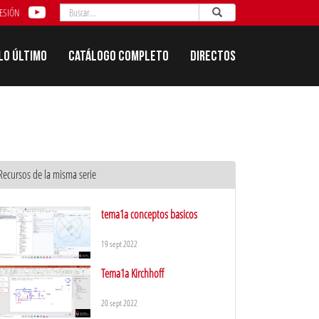
Buscar
Enviar
Buscar
SESIÓN
Lo último
Catálogo completo
Directos
Recursos de la misma serie
tema1a conceptos basicos
19 sept 2022
Tema1a Kirchhoff
20 sept 2022