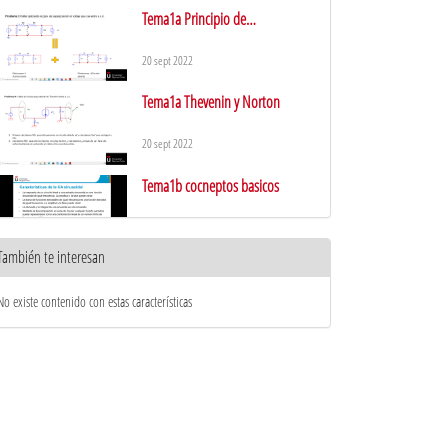
Tema1a Principio de
superposición
20 sept 2022
Tema1a Thevenin y Norton
20 sept 2022
Tema1b cocneptos basicos
20 sept 2022
También te interesan
Tema1b Números complejos
No existe contenido con estas características
20 sept 2022
Tema1b Elementos pasivos
20 sept 2022
Tema1b Filtros de primer orden