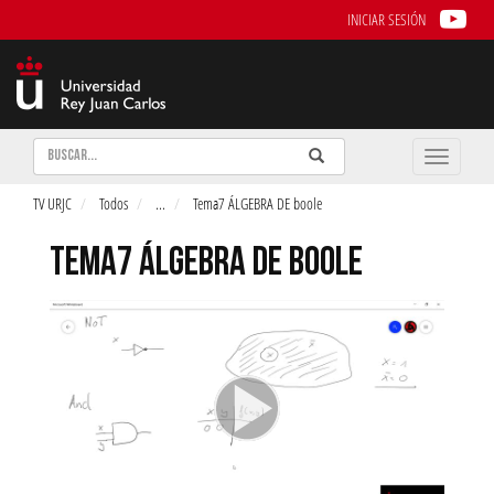
INICIAR SESIÓN
Buscar
Enviar
Buscar
Toggle
naviga
TV URJC
Todos
...
Tema7 ÁLGEBRA DE boole
TEMA7 ÁLGEBRA DE BOOLE