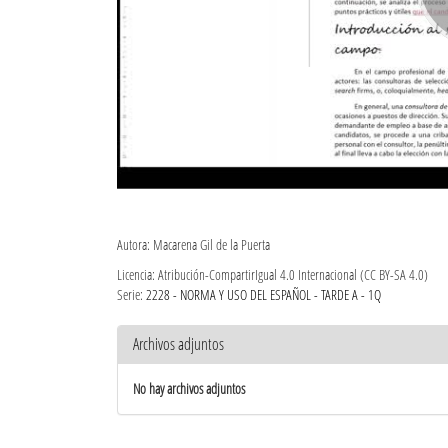
Autora: Macarena Gil de la Puerta
Licencia: Atribución-CompartirIgual 4.0 Internacional (CC BY-SA 4.0)
Serie:
2228 - NORMA Y USO DEL ESPAÑOL - TARDE A - 1Q
Archivos adjuntos
No hay archivos adjuntos