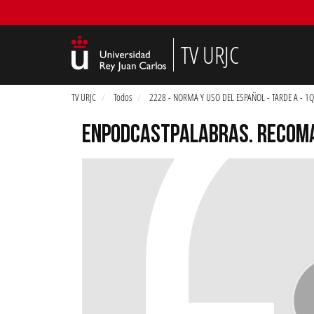
TV URJC
TV URJC
Todos
2228 - NORMA Y USO DEL ESPAÑOL - TARDE A - 1Q
ENPODCASTPALABRAS. RECOM