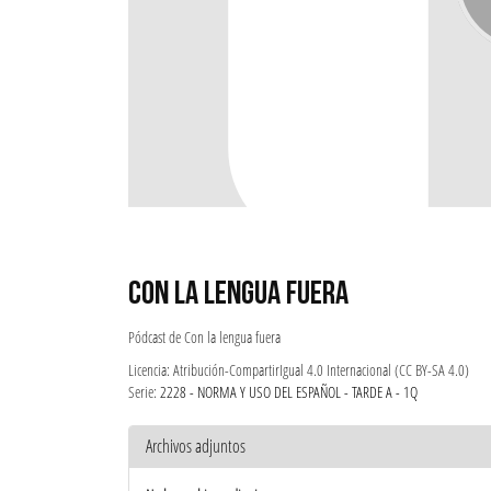
CON LA LENGUA FUERA
Pódcast de Con la lengua fuera
Licencia: Atribución-CompartirIgual 4.0 Internacional (CC BY-SA 4.0)
Serie:
2228 - NORMA Y USO DEL ESPAÑOL - TARDE A - 1Q
Archivos adjuntos