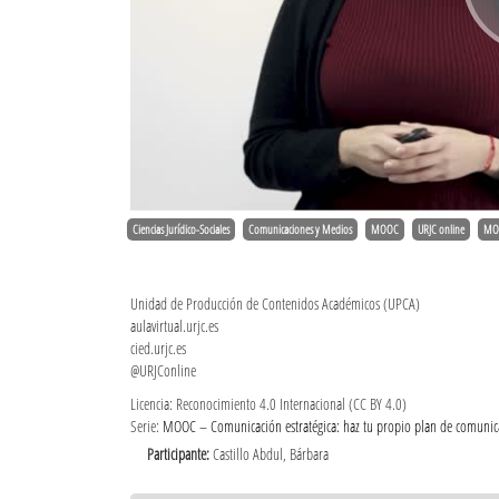
Ciencias Jurídico-Sociales
Comunicaciones y Medios
MOOC
URJC online
MO
Unidad de Producción de Contenidos Académicos (UPCA)
aulavirtual.urjc.es
cied.urjc.es
@URJConline
Licencia: Reconocimiento 4.0 Internacional (CC BY 4.0)
Serie:
MOOC – Comunicación estratégica: haz tu propio plan de comunica
Participante:
Castillo Abdul, Bárbara