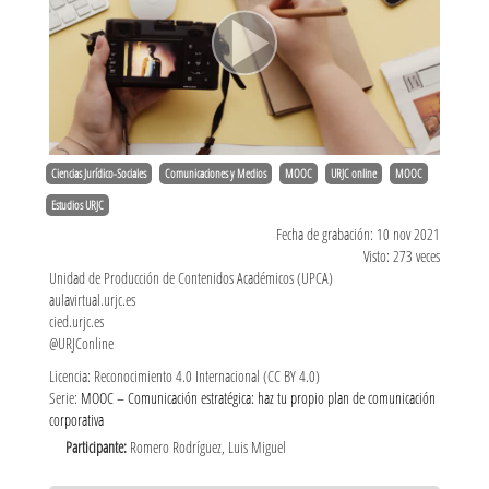
Ciencias Jurídico-Sociales
Comunicaciones y Medios
MOOC
URJC online
MOOC
Estudios URJC
Fecha de grabación: 10 nov 2021
Visto: 273 veces
Unidad de Producción de Contenidos Académicos (UPCA)
aulavirtual.urjc.es
cied.urjc.es
@URJConline
Licencia: Reconocimiento 4.0 Internacional (CC BY 4.0)
Serie:
MOOC – Comunicación estratégica: haz tu propio plan de comunicación
corporativa
Participante:
Romero Rodríguez, Luis Miguel