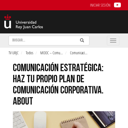
INICIAR SESIÓN
Buscar
Enviar
Buscar
Toggle
naviga
TV URJC
Todos
MOOC – Comu
...
Comunicaci
...
COMUNICACIÓN ESTRATÉGICA:
HAZ TU PROPIO PLAN DE
COMUNICACIÓN CORPORATIVA.
ABOUT