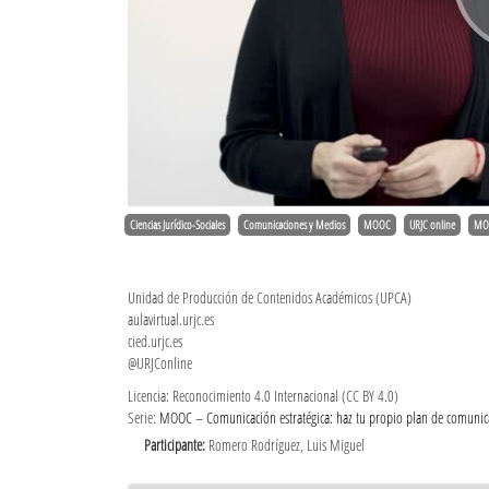
Ciencias Jurídico-Sociales
Comunicaciones y Medios
MOOC
URJC online
MO
Unidad de Producción de Contenidos Académicos (UPCA)
aulavirtual.urjc.es
cied.urjc.es
@URJConline
Licencia: Reconocimiento 4.0 Internacional (CC BY 4.0)
Serie:
MOOC – Comunicación estratégica: haz tu propio plan de comunica
Participante:
Romero Rodríguez, Luis Miguel