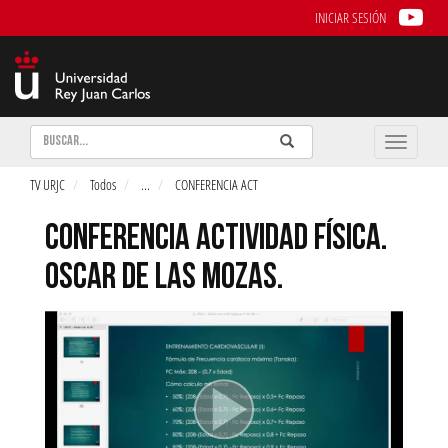
INICIAR SESIÓN
Buscar
Enviar
Buscar
Toggle
naviga
TV URJC
Todos
...
CONFERENCIA ACT
CONFERENCIA ACTIVIDAD FÍSICA.
OSCAR DE LAS MOZAS.