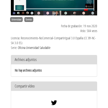
Universidad
Eventos
Fecha de grabación: 19 nov 2020
Visto: 584 veces
Licencia: Reconocimiento-NoComercial-CompartirIgual 3.0 España (CC BY-NC-
SA 3.0 ES)
Serie:
Oficina Universidad Saludable
Archivos adjuntos
No hay archivos adjuntos
Compartir vídeo