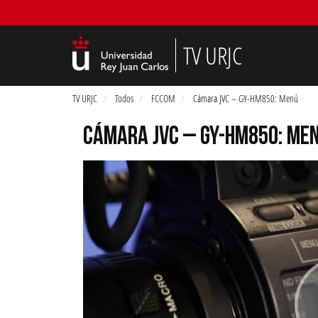
TV URJC
TV URJC
Todos
FCCOM
Cámara JVC – GY-HM850: Menú
CÁMARA JVC – GY-HM850: ME