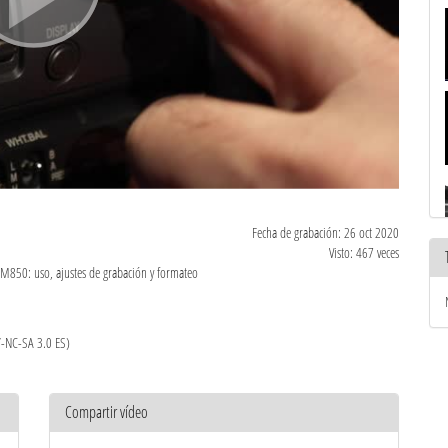
Fecha de grabación: 26 oct 2020
Visto: 467 veces
M850: uso, ajustes de grabación y formateo
Y-NC-SA 3.0 ES)
Compartir vídeo