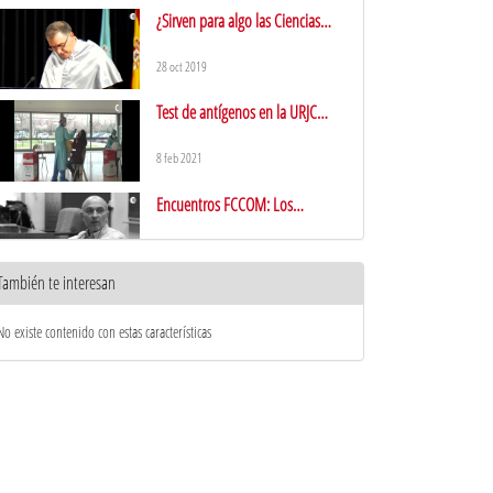
¿Sirven para algo las Ciencias
Sociales?
28 oct 2019
Test de antígenos en la URJC
Fuenlabrada
8 feb 2021
Encuentros FCCOM: Los
profesionales de la publicidad
27 ago 2019
También te interesan
Cámara JVC - GY-HM850: sonido
No existe contenido con estas características
18 feb 2021
Graduación FCCOM 2019
14 feb 2020
Las Aulas FFCOM estarán