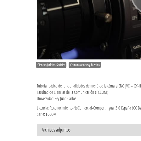
Ciencias Jurídico-Sociales
Comunicaciones y Medios
Tutorial básico de funcionalidades de menú de la cámara ENG JVC – GY-H
Facultad de Ciencias de la Comunicación (FCCOM)
Universidad Rey Juan Carlos
Licencia: Reconocimiento-NoComercial-CompartirIgual 3.0 España (CC B
Serie:
FCCOM
Archivos adjuntos