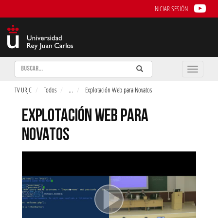
INICIAR SESIÓN
Buscar
Enviar
Buscar
Toggle
naviga
TV URJC
Todos
...
Explotación Web para Novatos
EXPLOTACIÓN WEB PARA
NOVATOS