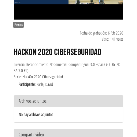
Eventos
Fecha de grabación: 6 feb 2020
Visto: 141 veces
HACKON 2020 CIBERSEGURIDAD
Licencia: Reconocimiento-NoComercial-CompartirIgual 3.0 España (CC BY-NC-
SA 3.0 ES)
Serie:
HackOn 2020 Ciberseguridad
Participante:
Parla, David
Archivos adjuntos
No hay archivos adjuntos
Compartir vídeo