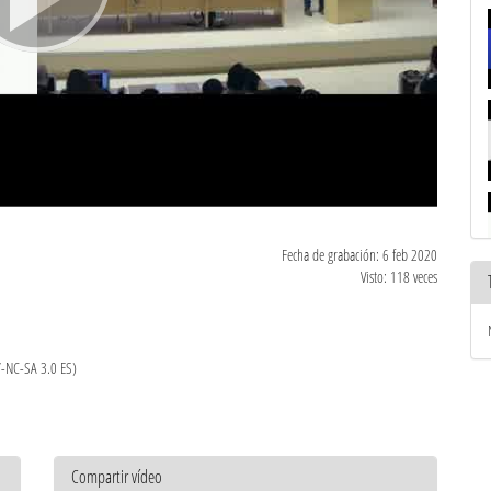
Fecha de grabación: 6 feb 2020
Visto: 118 veces
Y-NC-SA 3.0 ES)
Compartir vídeo