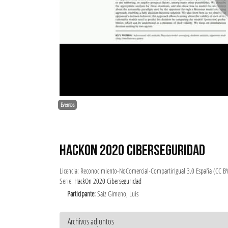
Eventos
HACKON 2020 CIBERSEGURIDAD
Licencia: Reconocimiento-NoComercial-CompartirIgual 3.0 España (CC B
Serie:
HackOn 2020 Ciberseguridad
Participante:
Saiz Gimeno, Luis
Archivos adjuntos