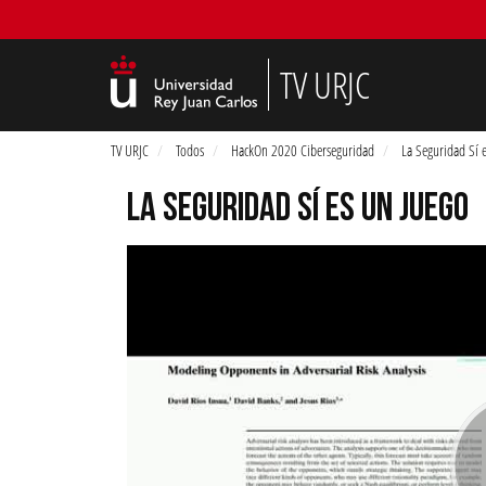
TV URJC
TV URJC
Todos
HackOn 2020 Ciberseguridad
La Seguridad Sí 
LA SEGURIDAD SÍ ES UN JUEGO