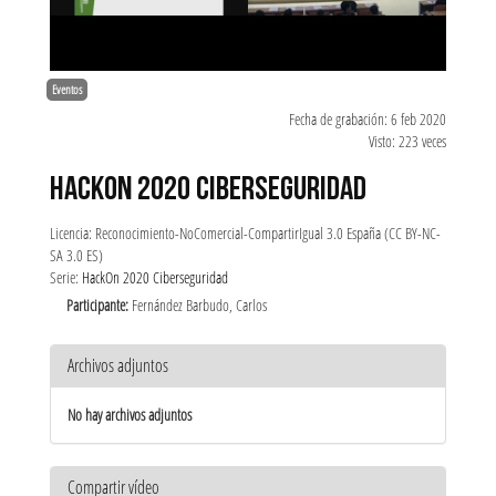
Eventos
Fecha de grabación: 6 feb 2020
Visto: 223 veces
HACKON 2020 CIBERSEGURIDAD
Licencia: Reconocimiento-NoComercial-CompartirIgual 3.0 España (CC BY-NC-
SA 3.0 ES)
Serie:
HackOn 2020 Ciberseguridad
Participante:
Fernández Barbudo, Carlos
Archivos adjuntos
No hay archivos adjuntos
Compartir vídeo