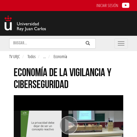
INICIAR SESIÓN
Buscar
Enviar
Buscar
Toggle
naviga
TV URJC
Todos
...
Economía
ECONOMÍA DE LA VIGILANCIA Y
CIBERSEGURIDAD