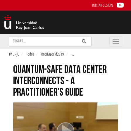
INICIAR SESIÓN
Buscar
Enviar
Buscar
Toggle
naviga
TV URJC
Todos
RediMadrid2019
...
QUANTUM-SAFE DATA CENTER
INTERCONNECTS - A
PRACTITIONER’S GUIDE