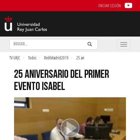
INICIAR SESIÓN
Buscar
Enviar
Buscar
Toggle
naviga
TV URJC
Todos
RediMadrid2019
25 an
25 ANIVERSARIO DEL PRIMER
EVENTO ISABEL