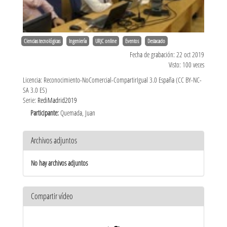
Ciencias tecnológicas
Ingeniería
URJC online
Eventos
Destacado
Fecha de grabación: 22 oct 2019
Visto: 100 veces
Licencia: Reconocimiento-NoComercial-CompartirIgual 3.0 España (CC BY-NC-
SA 3.0 ES)
Serie:
RediMadrid2019
Participante:
Quemada, Juan
Archivos adjuntos
No hay archivos adjuntos
Compartir vídeo