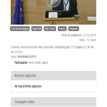
Ciencias tecnológicas
Ingeniería
URJC online
Eventos
Destacado
Fecha de grabación: 22 oct 2019
Visto: 112 veces
Licencia: Reconocimiento-NoComercial-CompartirIgual 3.0 España (CC BY-NC-
SA 3.0 ES)
Serie:
RediMadrid2019
Participante:
Perez Lledó, Javier
Archivos adjuntos
No hay archivos adjuntos
Compartir vídeo