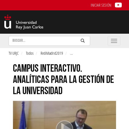
INICIAR SESIÓN
Buscar
Enviar
Buscar
Toggle
naviga
TV URJC
Todos
RediMadrid2019
...
CAMPUS INTERACTIVO.
ANALÍTICAS PARA LA GESTIÓN DE
LA UNIVERSIDAD