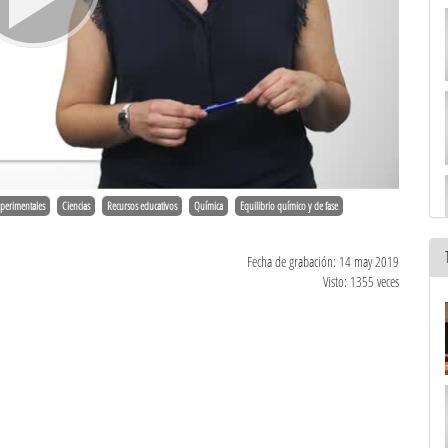
xperimentales
Ciencias
Recursos educativos
Química
Equilibrio químico y de fase
Fecha de grabación: 14 may 2019
Visto: 1355 veces