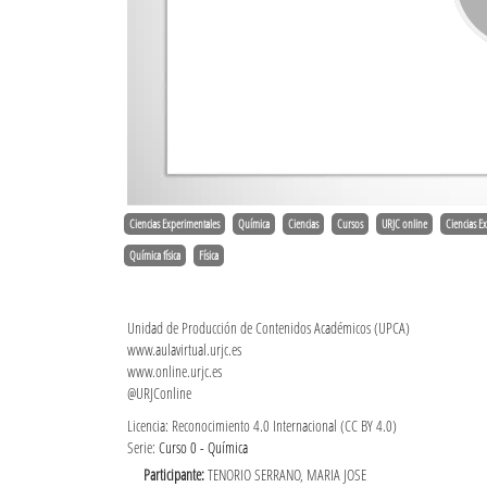
Ciencias Experimentales
Química
Ciencias
Cursos
URJC online
Ciencias E
Química física
Física
Unidad de Producción de Contenidos Académicos (UPCA)
www.aulavirtual.urjc.es
www.online.urjc.es
@URJConline
Licencia: Reconocimiento 4.0 Internacional (CC BY 4.0)
Serie:
Curso 0 - Química
Participante:
TENORIO SERRANO, MARIA JOSE