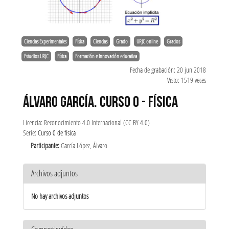
Ciencias Experimentales
Física
Ciencias
Grado
URJC online
Grados
Estudios URJC
Física
Formación e Innovación educativa
Fecha de grabación: 20 jun 2018
Visto: 1519 veces
ÁLVARO GARCÍA. CURSO 0 - FÍSICA
Licencia: Reconocimiento 4.0 Internacional (CC BY 4.0)
Serie:
Curso 0 de física
Participante:
García López, Álvaro
Archivos adjuntos
No hay archivos adjuntos