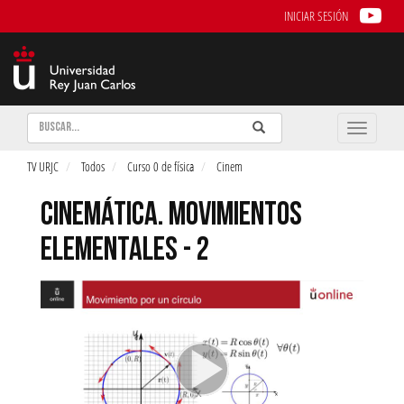
INICIAR SESIÓN
Buscar
Enviar
Buscar
Toggle
naviga
TV URJC
Todos
Curso 0 de física
Cinem
CINEMÁTICA. MOVIMIENTOS
ELEMENTALES - 2