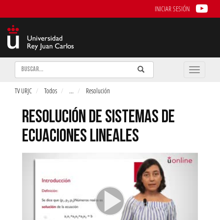
INICIAR SESIÓN
Buscar
Enviar
Buscar
Toggle
naviga
TV URJC
Todos
...
Resolución
RESOLUCIÓN DE SISTEMAS DE
ECUACIONES LINEALES