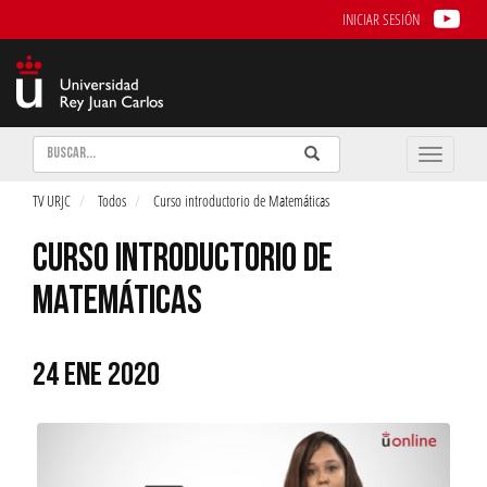
INICIAR SESIÓN
Buscar
Enviar
Buscar
Toggle
naviga
TV URJC
Todos
Curso introductorio de Matemáticas
CURSO INTRODUCTORIO DE
MATEMÁTICAS
24 ENE 2020