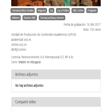
Ciencias Jurídico-Sociales
Negocios
Ley
Ley y Política
URJC online
Postgrado
Másteres
Estudios URJC
Ciencias jurídicas y derecho
Fecha de grabación: 16 feb 2017
Visto: 335 veces
Unidad de Producción de Contenidos Académicos (UPCA)
aulavirtual.urjc.es
online.urjc.es
@URJConline
Licencia: Reconocimiento 4.0 Internacional (CC BY 4.0)
Serie:
Máster en Abogacía
Archivos adjuntos
No hay archivos adjuntos
Compartir vídeo