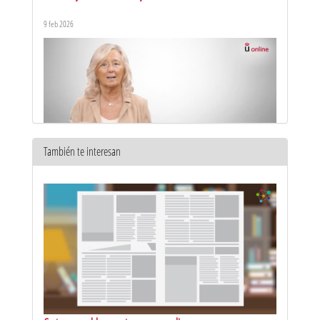
el arbitraje
9 feb 2026
También te interesan
Máster en Abogacía y Procura. Presentación
7 oct 2025