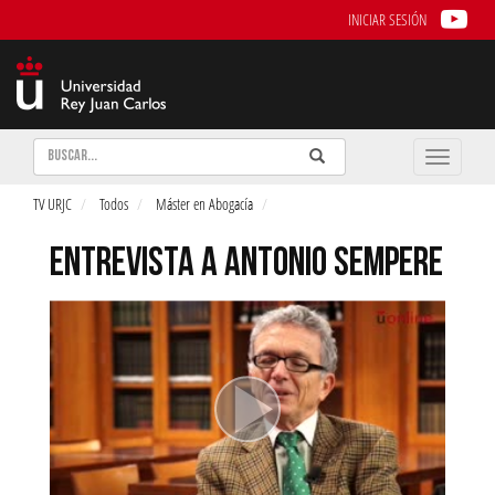
INICIAR SESIÓN
Buscar
Enviar
Buscar
Toggle
naviga
TV URJC
Todos
Máster en Abogacía
ENTREVISTA A ANTONIO SEMPERE