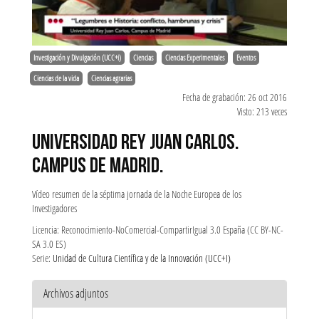
Investigación y Divulgación (UCC+i)
Ciencias
Ciencias Experimentales
Eventos
Ciencias de la vida
Ciencias agrarias
Fecha de grabación: 26 oct 2016
Visto: 213 veces
UNIVERSIDAD REY JUAN CARLOS.
CAMPUS DE MADRID.
Vídeo resumen de la séptima jornada de la Noche Europea de los
Investigadores
Licencia: Reconocimiento-NoComercial-CompartirIgual 3.0 España (CC BY-NC-
SA 3.0 ES)
Serie:
Unidad de Cultura Científica y de la Innovación (UCC+I)
Archivos adjuntos