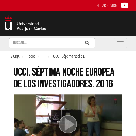
INICIAR SESIÓN
Buscar
Enviar
Buscar
Toggle
naviga
TV URJC
Todos
...
UCCI. Séptima Noche E
...
UCCI. SÉPTIMA NOCHE EUROPEA
DE LOS INVESTIGADORES. 2016