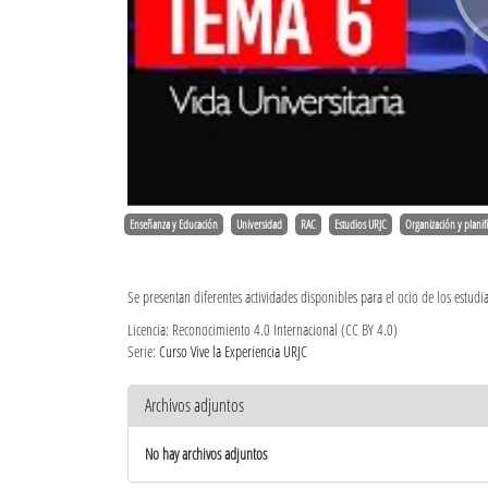
Enseñanza y Educación
Universidad
RAC
Estudios URJC
Organización y planif
Se presentan diferentes actividades disponibles para el ocio de los estudi
Licencia: Reconocimiento 4.0 Internacional (CC BY 4.0)
Serie:
Curso Vive la Experiencia URJC
Archivos adjuntos
No hay archivos adjuntos