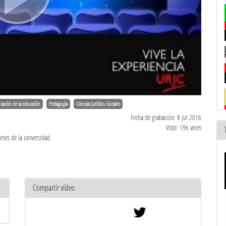
icación de la educación
Pedagogía
Ciencias Jurídico-Sociales
Fecha de grabación: 8 jul 2016
Visto: 196 veces
antes de la universidad.
Compartir vídeo