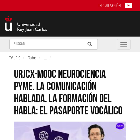
INICIAR SESIÓN
Buscar
Enviar
Buscar
Toggle
naviga
TV URJC
Todos
...
...
URJCX-MOOC NEUROCIENCIA
PYME. LA COMUNICACIÓN
HABLADA. LA FORMACIÓN DEL
HABLA: EL PASAPORTE VOCÁLICO