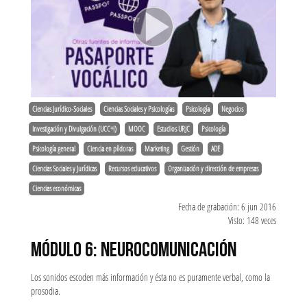
Ciencias Jurídico-Sociales
Ciencias Sociales y Psicologías
Psicología
Negocios
Investigación y Divulgación (UCC+i)
MOOC
Estudios URJC
Psicología
Psicología general
Ciencia en píldoras
Marketing
Gestión
ADE
Ciencias Sociales y Jurídicas
Recursos educativos
Organización y dirección de empresas
Ciencias económicas
Fecha de grabación: 6 jun 2016
Visto: 148 veces
MÓDULO 6: NEUROCOMUNICACIÓN
Los sonidos escoden más información y ésta no es puramente verbal, como la
prosodia.