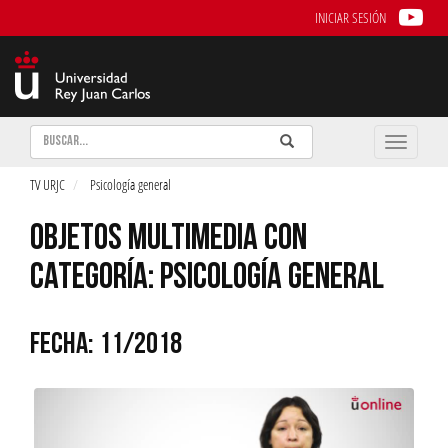
INICIAR SESIÓN
Buscar
Enviar
Buscar
Toggle
naviga
TV URJC
Psicología general
OBJETOS MULTIMEDIA CON
CATEGORÍA: PSICOLOGÍA GENERAL
FECHA: 11/2018