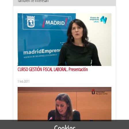
También te interesan
URJCx-MOOC NEUROCIENCIA PYME. Presentación de la
Neurociencia empresarial
6 may 2016
CURSO GESTIÓN FISCAL LABORAL. Presentación
1 feb 2011
URJCx-MOOC NEUROCIENCIA PYME. Presentación del curso
6 jun 2016
Cookies