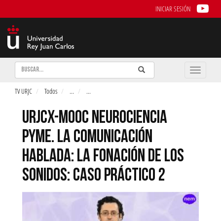
INICIAR SESIÓN
Buscar
Enviar
Buscar
Toggle
naviga
TV URJC
Todos
...
...
URJCX-MOOC NEUROCIENCIA
PYME. LA COMUNICACIÓN
HABLADA: LA FONACIÓN DE LOS
SONIDOS: CASO PRÁCTICO 2