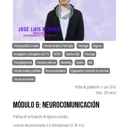
Ciencias Jurídico-Sociales
Ciencias Sociales y Psicologías
Psicología
Negocios
Investigación y Divulgación (UCC+i)
MOOC
Estudios URJC
Psicología
Psicología general
Ciencia en píldoras
Marketing
Gestión
ADE
Ciencias Sociales y Jurídicas
Recursos educativos
Organización y dirección de empresas
Ciencias económicas
Fecha de grabación: 6 jun 2016
Visto: 204 veces
MÓDULO 6: NEUROCOMUNICACIÓN
Práctica de la fonación de algunos sonidos.
Licencia: Reconocimiento 4.0 Internacional (CC BY 4.0)