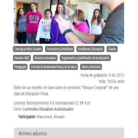
Ciencias Jurídico-Sociales
Curriculum y Enseñanza
Enseñanza y Educación
Grados
Estudios URJC
Recursos educativos
Organización y planificación de la educación
Pedagogía
Ciencias de la Actividad Física y de la Salud
Salud y Medicina
Fecha de grabación: 9 dic 2015
Visto: 19326 veces
Vídeo de un modelo de clase sobre el contenido "Bloque Corporal" de una
clase de Educación Física.
Licencia: Reconocimiento 4.0 Internacional (CC BY 4.0)
Serie:
Contenidos Educativos Audiovisuales
Participante:
Marconnot, Romain
Archivos adjuntos