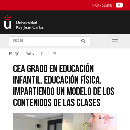
INICIAR SESIÓN
Buscar
Enviar
Buscar
Toggle
naviga
TV URJC
Todos
C
...
CE
...
CEA GRADO EN EDUCACIÓN
INFANTIL. EDUCACIÓN FÍSICA.
IMPARTIENDO UN MODELO DE LOS
CONTENIDOS DE LAS CLASES