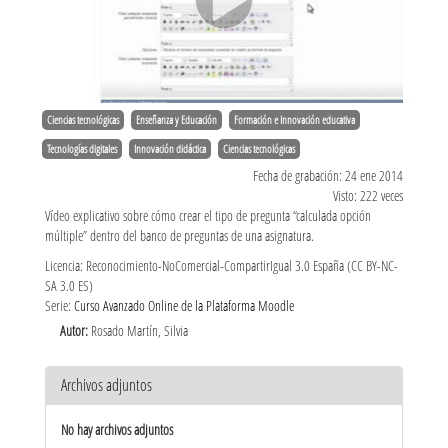
Ciencias tecnológicas
Enseñanza y Educación
Formación e Innovación educativa
Tecnologías digitales
Innovación didáctica
Ciencias tecnológicas
Fecha de grabación: 24 ene 2014
Visto: 222 veces
Vídeo explicativo sobre cómo crear el tipo de pregunta “calculada opción
múltiple” dentro del banco de preguntas de una asignatura.
Licencia: Reconocimiento-NoComercial-CompartirIgual 3.0 España (CC BY-NC-
SA 3.0 ES)
Serie:
Curso Avanzado Online de la Plataforma Moodle
Autor:
Rosado Martín, Silvia
Archivos adjuntos
No hay archivos adjuntos