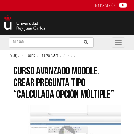
INICIAR SESIÓN
Buscar
Enviar
Buscar
Toggle
naviga
TV URJC
Todos
Curso Avanz
...
CU
...
CURSO AVANZADO MOODLE.
CREAR PREGUNTA TIPO
“CALCULADA OPCIÓN MÚLTIPLE”