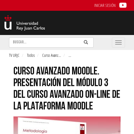
INICIAR SESIÓN
Buscar
Enviar
Buscar
Toggle
naviga
TV URJC
Todos
Curso Avanz
...
...
CURSO AVANZADO MOODLE.
PRESENTACIÓN DEL MÓDULO 3
DEL CURSO AVANZADO ON-LINE DE
LA PLATAFORMA MOODLE