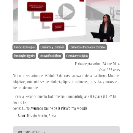
Ciencias tecnológicas
Enseñanza y Educación
Formación e Innovación educativa
Tecnologías digitales
Innovación didáctica
Ciencias tecnológicas
Fecha de grabación: 24 ene 2014
Visto: 163 veces
Vídeo presentación del Módulo 3 del curso avanzado de la plataforma Moodle:
objetivos, contenidos y metodología, tipos de exámenes, consultas y encuestas
dentro de moodle.
Licencia: Reconocimiento-NoComercial-CompartirIgual 3.0 España (CC BY-NC-
SA 3.0 ES)
Serie:
Curso Avanzado Online de la Plataforma Moodle
Autor:
Rosado Martín, Silvia
Archivos adjuntos