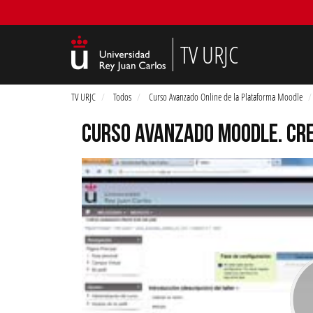
TV URJC
TV URJC
Todos
Curso Avanzado Online de la Plataforma Moodle
CURSO AVANZADO MOODLE. CRE