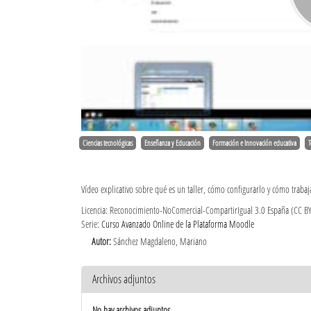
Ciencias tecnológicas
Enseñanza y Educación
Formación e Innovación educativa
T
Vídeo explicativo sobre qué es un taller, cómo configurarlo y cómo trabaja
Licencia: Reconocimiento-NoComercial-CompartirIgual 3.0 España (CC B
Serie:
Curso Avanzado Online de la Plataforma Moodle
Autor:
Sánchez Magdaleno, Mariano
Archivos adjuntos
No hay archivos adjuntos