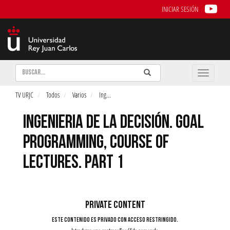
INICIAR SESIÓN
Buscar
Enviar
Buscar
Toggle
naviga
TV URJC
Todos
Varios
Ing
...
INGENIERIA DE LA DECISIÓN. GOAL
PROGRAMMING, COURSE OF
LECTURES. PART 1