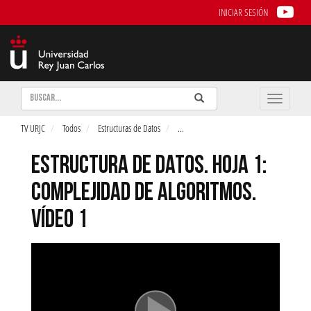
INICIAR SESIÓN
Buscar
Enviar
Buscar
Toggle
naviga
TV URJC
Todos
Estructuras de Datos
...
ESTRUCTURA DE DATOS. HOJA 1:
COMPLEJIDAD DE ALGORITMOS.
VÍDEO 1