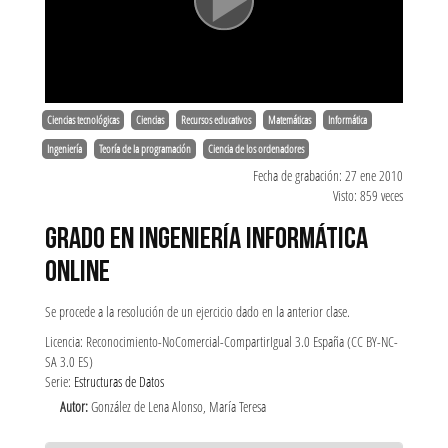
Ciencias tecnológicas
Ciencias
Recursos educativos
Matemáticas
Informática
Ingeniería
Teoría de la programación
Ciencia de los ordenadores
Fecha de grabación: 27 ene 2010
Visto: 859 veces
GRADO EN INGENIERÍA INFORMÁTICA
ONLINE
Se procede a la resolución de un ejercicio dado en la anterior clase.
Licencia: Reconocimiento-NoComercial-CompartirIgual 3.0 España (CC BY-NC-
SA 3.0 ES)
Serie:
Estructuras de Datos
Autor:
González de Lena Alonso, María Teresa